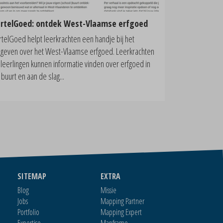
rtelGoed: ontdek West-Vlaamse erfgoed
rtelGoed helpt leerkrachten een handje bij het
sgeven over het West-Vlaamse erfgoed. Leerkrachten
 leerlingen kunnen informatie vinden over erfgoed in
buurt en aan de slag...
SITEMAP
EXTRA
Blog
Missie
Jobs
Mapping Partner
Portfolio
Mapping Expert
Expertise
Mapframe