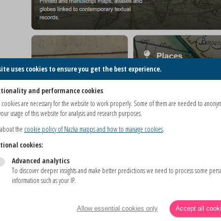
site uses cookies to ensure you get the best experience.
tionality and performance cookies
 cookies are necessary for the website to work properly. Some of them are needed to anony
our usage of this website for analysis and research purposes.
 about the
cookie policy of Nazka mapps and how to manage cookies
.
tional cookies:
Advanced analytics
To discover deeper insights and make better predictions we need to process some pers
Ga op verkenning
information such as your IP.
Allow essential cookies only
Accept all cook
GA OP VERKENNING