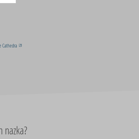
ae Cathedra
n nazka?