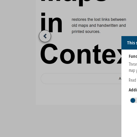
This 
Func
These
map y
Read
Addi