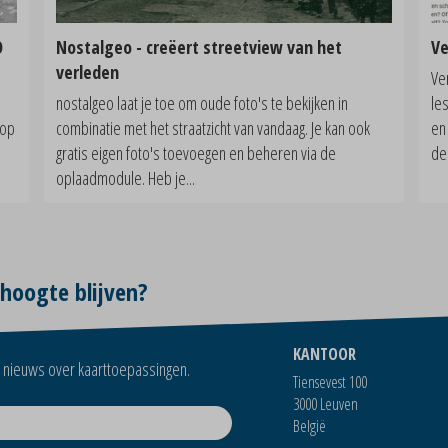
O
Nostalgeo - creëert streetview van het
Ve
verleden
Ve
m
nostalgeo laat je toe om oude foto's te bekijken in
le
 op
combinatie met het straatzicht van vandaag. Je kan ook
en
gratis eigen foto's toevoegen en beheren via de
de 
oplaadmodule. Heb je...
 hoogte blijven?
KANTOOR
ns nieuws over kaarttoepassingen.
Tiensevest 100
3000 Leuven
België