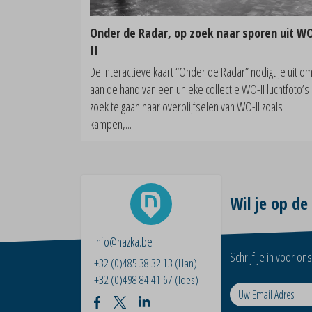
Onder de Radar, op zoek naar sporen uit W
II
De interactieve kaart “Onder de Radar” nodigt je uit o
aan de hand van een unieke collectie WO-II luchtfoto’s
zoek te gaan naar overblijfselen van WO-II zoals
kampen,...
Wil je op de
info@nazka.be
Schrijf je in voor o
+32 (0)485 38 32 13
(Han)
+32 (0)498 84 41 67
(Ides)