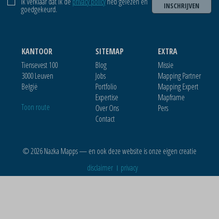
Ik verklaar dat ik de
privacy policy
heb gelezen en
INSCHRIJVEN
goedgekeurd.
KANTOOR
SITEMAP
EXTRA
Tiensevest 100
Blog
Missie
3000 Leuven
Jobs
Mapping Partner
België
Portfolio
Mapping Expert
Expertise
Mapframe
Toon route
Over Ons
Pers
Contact
© 2026 Nazka Mapps — en ook deze website is onze eigen creatie
disclaimer
privacy