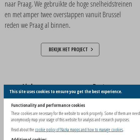
naar Praag. We gebruikte de hoge snelheidstreinen
en met amper twee overstappen vanuit Brussel
reden we Praag al binnen.
BEKIJK HET PROJECT
Links
Partners
This site uses cookies to ensure you get the best experience.
BUILDSPACE project website
IMZI
Functionality and performance cookies
These cookies are necessary for the website to work properly. Some of them are nee
Deel dit artikel
anonymously map your usage of this website for analysis and research purposes.
Read about the
cookie policy of Nazka mapps and how to manage cookies
.
Additional cookies: