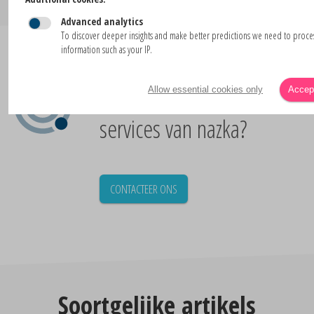
Advanced analytics
To discover deeper insights and make better predictions we need to proc
information such as your IP.
Geïnteresseerd in de
Allow essential cookies only
Accept
services van nazka?
CONTACTEER ONS
Soortgelijke artikels